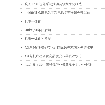
航天XX可视化系统推动高铁数字化制造
넷
中国能建承建电站工程电除尘变压器全部就位
넷
机电一体化
넷
20世纪90年代后期
넷
机电一体化的发展
넷
XX总院9项冶金技术达国际领先或国际先进水平
넷
XX电机成功研发高品质变压器强油水冷
넷
XX科技荣获中国线缆行业最具竞争力企业十强
넷