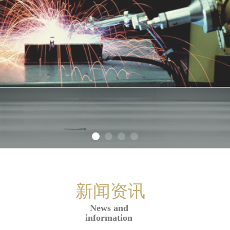
新闻资讯
News and
information