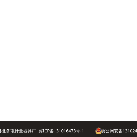
县北务屯计量器具厂
冀ICP备131016473号-1
冀公网安备131024